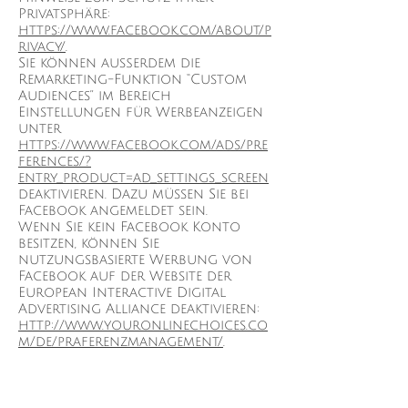
Privatsphäre:
https://www.facebook.com/about/p
rivacy/
.
Sie können außerdem die
Remarketing-Funktion “Custom
Audiences” im Bereich
Einstellungen für Werbeanzeigen
unter
https://www.facebook.com/ads/pre
ferences/?
entry_product=ad_settings_screen
deaktivieren. Dazu müssen Sie bei
Facebook angemeldet sein.
Wenn Sie kein Facebook Konto
besitzen, können Sie
nutzungsbasierte Werbung von
Facebook auf der Website der
European Interactive Digital
Advertising Alliance deaktivieren:
http://www.youronlinechoices.co
m/de/praferenzmanagement/
.
Datenschutzerkläru